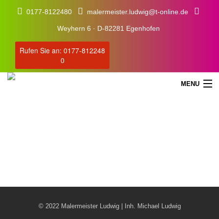
0177-8122480
malermeister.ludwig@t-online.de
Weyhern 6 · D-82281 Egenhofen
Rufen Sie an: 0177-812248
0
MENU
Images Gallery
STARTSEITE
SERVICE
© 2022 Malermeister Ludwig | Inh. Michael Ludwig
ÜBER UNS