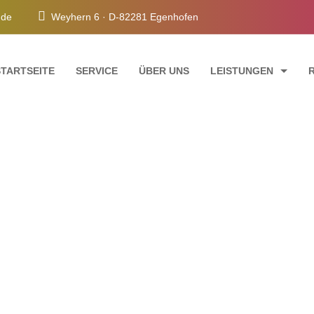
e.de
Weyhern 6 · D-82281 Egenhofen
STARTSEITE
SERVICE
ÜBER UNS
LEISTUNGEN
FASSADENANSTRICH
INNENRAUMGESTAL
TREPPENHAUSRENO
SCHIMMELSANIERU
Images