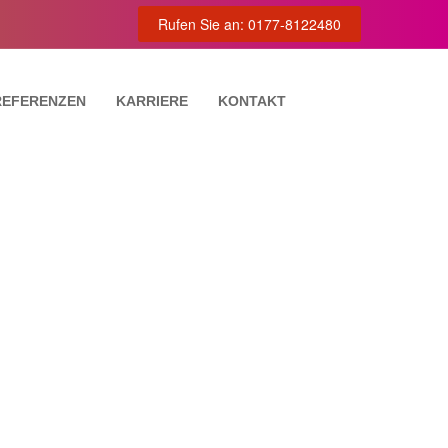
Rufen Sie an: 0177-8122480
REFERENZEN
KARRIERE
KONTAKT
TUNG
VIERUNG
NG