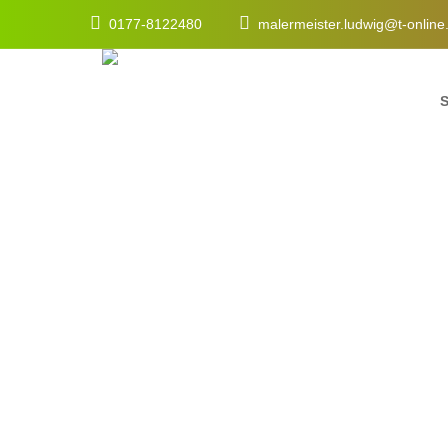
0177-8122480
malermeister.ludwig@t-onlin