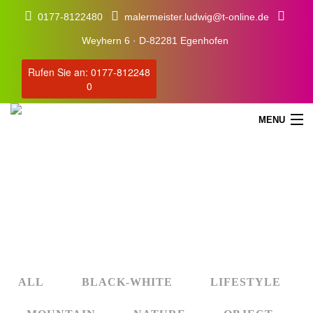
0177-8122480
malermeister.ludwig@t-online.de
Weyhern 6 · D-82281 Egenhofen
Rufen Sie an: 0177-812248
0
MENU
Portfolio Grid 3 columns Wide
STARTSEITE
SERVICE
ALL
BLACK-WHITE
LIFESTYLE
ÜBER UNS