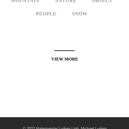
MOUNTAIN
NATURE
OBJECT
LEISTUNGEN
PEOPLE
SNOW
REFERENZEN
KARRIERE
KONTAKT
VIEW MORE
© 2022 Malermeister Ludwig | Inh. Michael Ludwig