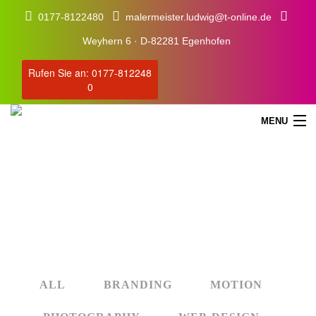
0177-8122480
malermeister.ludwig@t-online.de
Weyhern 6 · D-82281 Egenhofen
Rufen Sie an: 0177-812248
0
MENU
Portfolio Masonry 2 Columns
STARTSEITE
SERVICE
ALL
BRANDING
MOTION
ÜBER UNS