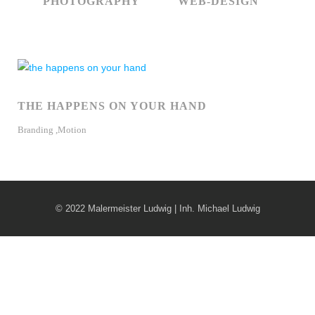
PHOTOGRAPHY
WEB-DESIGN
LEISTUNGEN
REFERENZEN
KARRIERE
THE HAPPENS ON YOUR HAND
Branding
,
Motion
KONTAKT
© 2022 Malermeister Ludwig | Inh. Michael Ludwig