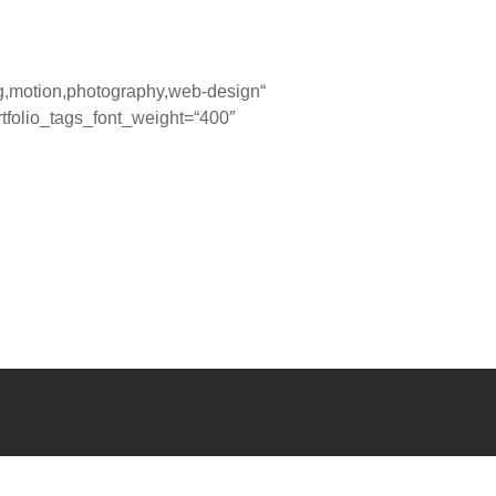
ing,motion,photography,web-design“
rtfolio_tags_font_weight=“400″