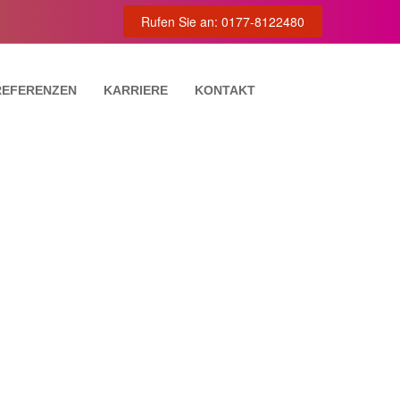
Rufen Sie an: 0177-8122480
REFERENZEN
KARRIERE
KONTAKT
TUNG
VIERUNG
NG
lumns