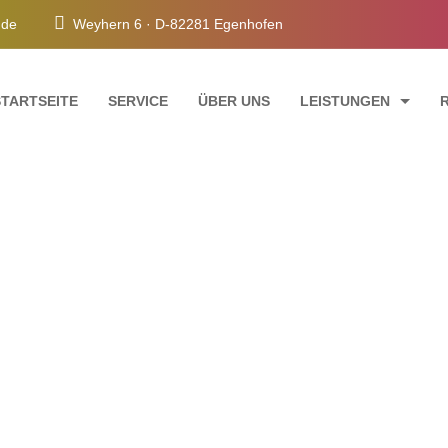
e.de
Weyhern 6 · D-82281 Egenhofen
STARTSEITE
SERVICE
ÜBER UNS
LEISTUNGEN
FASSADENANSTRICH
INNENRAUMGESTAL
TREPPENHAUSRENO
SCHIMMELSANIERU
folio Masonry 3 Co