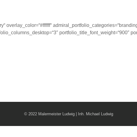
ry“ overlay_color=“#ffffff“ admiral_portfolio_categories=“brand
folio_columns_desktop=“3″ portfolio_title_font_weight=“900″ po
© 2022 Malermeister Ludwig | Inh. Michael Ludwig