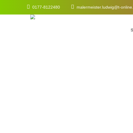
0177-8122480
malermeister.ludwig@t-onlin
Port