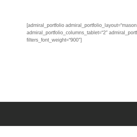
[admiral_portfolio admiral_portfolio_layout=“mason
admiral_portfolio_columns_tablet=“2″ admiral_port
filters_font_weight=“900″]