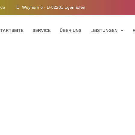
e.de
Weyhern 6 · D-82281 Egenhofen
STARTSEITE
SERVICE
ÜBER UNS
LEISTUNGEN
FASSADENANSTRICH
INNENRAUMGESTAL
TREPPENHAUSRENO
SCHIMMELSANIERU
Blog
Our Latest Blog Posts