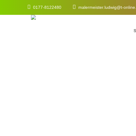
0177-8122480
malermeister.ludwig@t-onlin