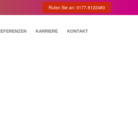
Rufen Sie an: 0177-8122480
REFERENZEN
KARRIERE
KONTAKT
TUNG
VIERUNG
NG