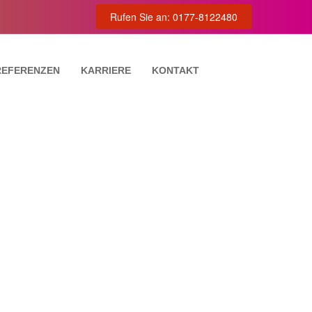
Rufen Sie an: 0177-8122480
REFERENZEN
KARRIERE
KONTAKT
TUNG
VIERUNG
NG