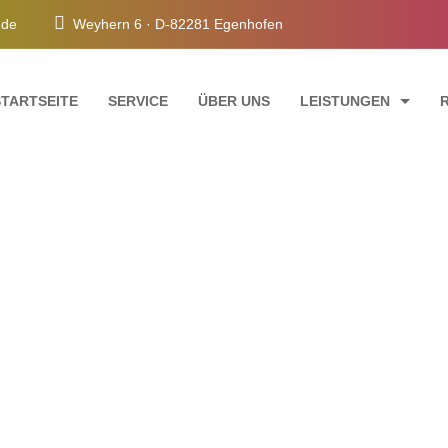
e.de
Weyhern 6 · D-82281 Egenhofen
STARTSEITE
SERVICE
ÜBER UNS
LEISTUNGEN
FASSADENANSTRICH
INNENRAUMGESTAL
TREPPENHAUSRENO
SCHIMMELSANIERU
Blog
Our Latest Blog Posts