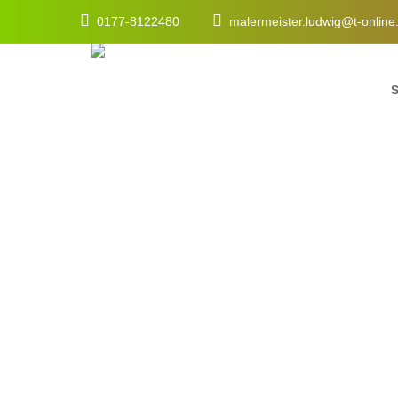
0177-8122480
malermeister.ludwig@t-onlin