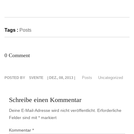
LEISTUNGEN
REFERENZEN
Tags :
Posts
KARRIERE
0 Comment
KONTAKT
Posts
Uncategorized
POSTED BY
SVENTE
| DEZ., 08, 2013 |
Schreibe einen Kommentar
Deine E-Mail-Adresse wird nicht veröffentlicht.
Erforderliche
Felder sind mit
*
markiert
Kommentar
*