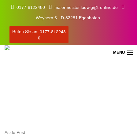
0177-8122480
malermeister.ludwig@t-online.de
Weyhern 6 · D-82281 Egenhofen
Rufen Sie an: 0177-812248
0
MENU
Aside Post
STARTSEITE
SERVICE
Aside Post
ÜBER UNS