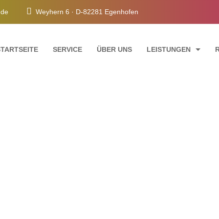
e.de
Weyhern 6 · D-82281 Egenhofen
STARTSEITE
SERVICE
ÜBER UNS
LEISTUNGEN
FASSADENANSTRICH
INNENRAUMGESTAL
TREPPENHAUSRENO
SCHIMMELSANIERU
of Single Post with I