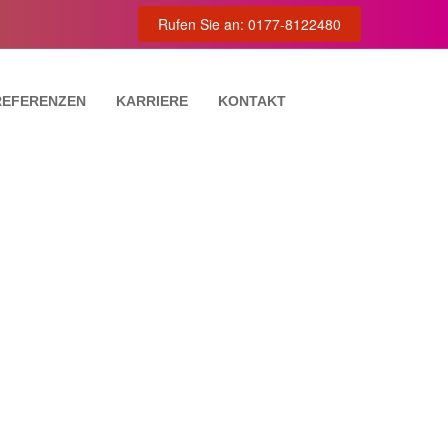
Rufen Sie an: 0177-8122480
REFERENZEN
KARRIERE
KONTAKT
TUNG
VIERUNG
NG
mage IV