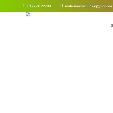
0177-8122480
malermeister.ludwig@t-onlin
Title 